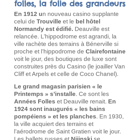
folles, la folie des grandeurs
En 1912 u
n nouveau casino supplante
celui de
Trouville
et le
bel hôtel
Normandy est édifié.
Deauville est
relancée. L’hippodrome est agrandi, la
ville rachète des terrains à Bénerville si
proche et l’hippodrome de
Clairefontaine
voit le jour, des boutiques de luxe sont
construites près du Casino (le joailler Van
Cliff et Arpels et celle de Coco Chanel).
Le grand magasin parisien « le
Printemps » s’installe
. Ce sont les
Années Folles
et Deauville renait.
En
1924 sont inaugurés « les bains
pompéiens » et les planches
. En 1930,
la ville acquiert des terrains et
l’aérodrome de Saint Gratien voit le jour.
Les ballets russes et
Nijinski
se