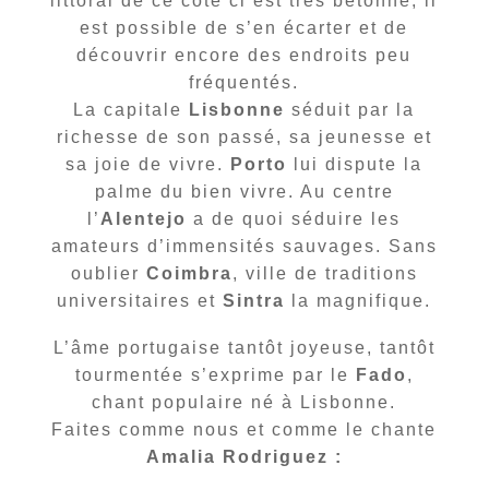
littoral de ce côté ci est très bétonné, il
est possible de s’en écarter et de
découvrir encore des endroits peu
fréquentés.
La capitale
Lisbonne
séduit par la
richesse de son passé, sa jeunesse et
sa joie de vivre.
Porto
lui dispute la
palme du bien vivre. Au centre
l’
Alentejo
a de quoi séduire les
amateurs d’immensités sauvages. Sans
oublier
Coimbra
, ville de traditions
universitaires et
Sintra
la magnifique.
L’âme portugaise tantôt joyeuse, tantôt
tourmentée s’exprime par le
Fado
,
chant populaire né à Lisbonne.
Faites comme nous et comme le chante
Amalia Rodriguez :