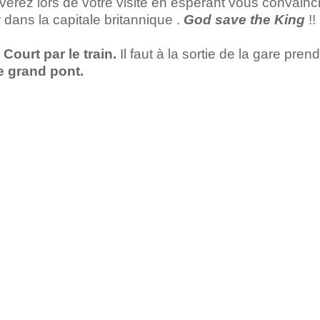
erez lors de votre visite en espérant vous convainc
r dans la capitale britannique .
God save the King
!!
ourt par le train.
Il faut à la sortie de la gare pren
le grand pont.