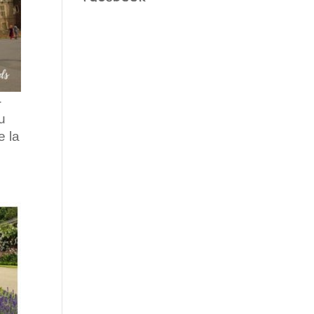
-
au
e la