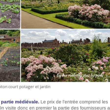
on court potager et jardin
 partie médiévale.
Le prix de l’entrée comprend les
n visite donc en premier la partie des fournisseurs a