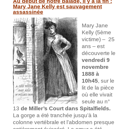
Au début de notre balade, il y a la fin :
Mary Jane Kelly est sauvagement
assassinée
Mary Jane
Kelly (5ème
victime) – 25
ans – est
découverte le
vendredi 9
novembre
1888 à
10h45
, sur le
lit de la pièce
où elle vivait
seule au n°
13
de Miller’s Court dans Spitalfields.
La gorge a été tranchée jusqu’à la
colonne vertébrale et l’abdomen presque