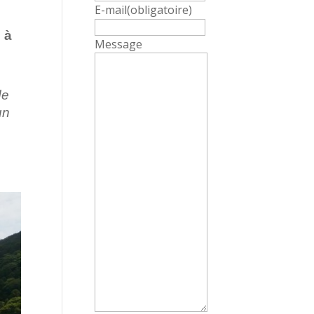
E-mail
(obligatoire)
 à
Message
de
un