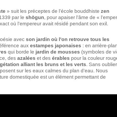
ste
» suit les préceptes de l’école bouddhiste
zen
 1339 par le
shōgun
, pour apaiser l’âme de « l’empe
t exact où l’empereur avait résidé pendant son exil.
poésie avec
son jardin où l’on retrouve tous les
éférence aux
estampes japonaises
: en arrière-pla
res
qui borde le
jardin de mousses
(symboles de vi
nce, des
azalées
et des
érables
pour la couleur roug
gétation alliant les bruns et les verts
. Sans oublie
 posent sur les eaux calmes du plan d’eau. Nous
nature domestiquée est un élément permettant de