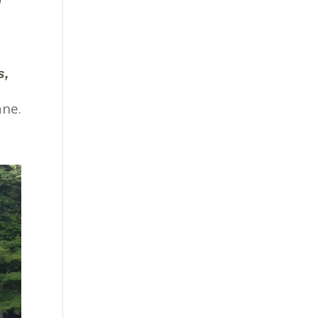
u
s,
ane.