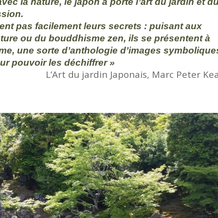
ec la nature, le japon a porté l’art du jardin et d
ssion.
rent pas facilement leurs secrets : puisant aux
nture ou du bouddhisme zen, ils se présentent à
e, une sorte d’anthologie d’images symbolique
our pouvoir les déchiffrer »
L’Art du jardin Japonais, Marc Peter Ke