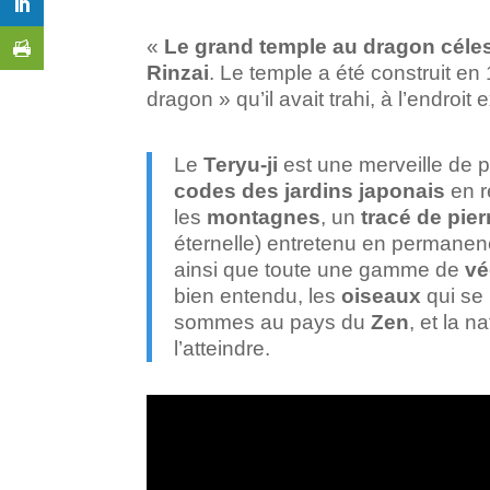
«
Le grand temple au dragon céle
Rinzai
. Le temple a été construit en
dragon » qu’il avait trahi, à l’endroi
Le
Teryu-ji
est une merveille de 
codes des jardins japonais
en r
les
montagnes
, un
tracé de pier
éternelle) entretenu en permane
ainsi que toute une gamme de
vé
bien entendu, les
oiseaux
qui se
sommes au pays du
Zen
, et la 
l’atteindre.