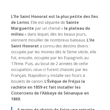
L’île Saint Honorat est la plus petite des îles
de Lerins
. Elle est séparée de
Sainte
Marguerite
par un chenal «
le plateau du
milieu
» dans lequel, dès les beaux jours,
viennent mouiller de nombreux bateaux.
L’ile
Saint Honorat
a connu des destins divers :
occupée par les moines dès le 5ème siècle, elle
fut, ensuite, occupée par les Espagnols au
17ème. Puis, au bout de 2 années de cette
occupation, ceux-ci furent chassés par les
Français. Napoléon y installe ses fours à
boulets de canon.
L’Évêque de Fréjus la
rachète en 1859 et fait installer les
Cisterciens de l’Abbaye de Sénanque en
1869.
A moins de choisir de faire une retraite